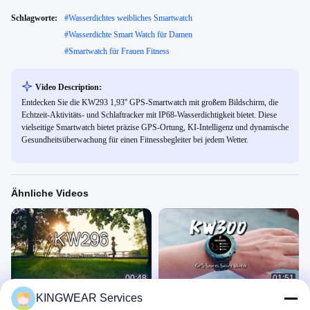
Schlagworte:
#
Wasserdichtes weibliches Smartwatch
#
Wasserdichte Smart Watch für Damen
#
Smartwatch für Frauen Fitness
Video Description:
Entdecken Sie die KW293 1,93'' GPS-Smartwatch mit großem Bildschirm, die
Echtzeit-Aktivitäts- und Schlaftracker mit IP68-Wasserdichtigkeit bietet. Diese
vielseitige Smartwatch bietet präzise GPS-Ortung, KI-Intelligenz und dynamische
Gesundheitsüberwachung für einen Fitnessbegleiter bei jedem Wetter.
Ähnliche Videos
00:48
01:51
KINGWEAR Services
Weibliche Smart Watch
KW300 AMOLED GPS & AI