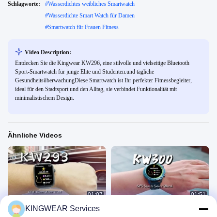
Schlagworte:
#
Wasserdichtes weibliches Smartwatch
#
Wasserdichte Smart Watch für Damen
#
Smartwatch für Frauen Fitness
Video Description:
Entdecken Sie die Kingwear KW296, eine stilvolle und vielseitige Bluetooth
Sport-Smartwatch für junge Elite und Studenten.und tägliche
GesundheitsüberwachungDiese Smartwatch ist Ihr perfekter Fitnessbegleiter,
ideal für den Stadtsport und den Alltag, sie verbindet Funktionalität mit
minimalistischem Design.
Ähnliche Videos
01:07
01:51
KINGWEAR Services
KW293 1.93''Großbild-GPS-
KW300 AMOLED GPS & AI