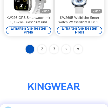
Video
Video
KW293 GPS Smartwatch mit
KW269B Weibliche Smart
1,93-Zoll-Bildschirm und
Watch Wasserdicht IP68 1,7
375mAh Akku
Zoll Smartwatch Für Frauen
Erhalten Sie besten
Erhalten Sie besten
Gesundheit
Preis
Preis
1
2
3
Soziale Medien