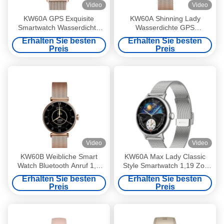
Video
Video
KW60A GPS Exquisite
KW60A Shinning Lady
Smartwatch Wasserdichte
Wasserdichte GPS
weibliche Smartwatch 1,2
Smartwatch 1,2 Zoll Display
Erhalten Sie besten
Erhalten Sie besten
Zoll
Smartwatch AMOLED
Preis
Preis
Video
Video
KW60B Weibliche Smart
KW60A Max Lady Classic
Watch Bluetooth Anruf 1,7
Style Smartwatch 1,19 Zoll
Zoll Display Smartwatch
Frauengesundheit Smart
Erhalten Sie besten
Erhalten Sie besten
wasserdicht
Watch IP68 Wasserdicht GPS
Preis
Preis
Sport Smartwatch Lady