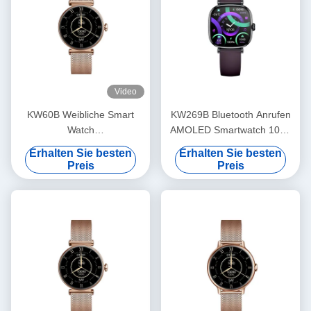
Video
KW60B Weibliche Smart
KW269B Bluetooth Anrufen
Watch
AMOLED Smartwatch 100+
Gesundheitsüberwachung
Sportmodus Smart Watch
Erhalten Sie besten
Erhalten Sie besten
Wasserdichte Damen Smart
Gesundheitsüberwachung
Preis
Preis
Watch 1,7 Zoll