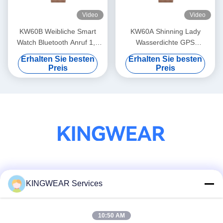
Video
Video
KW60B Weibliche Smart
KW60A Shinning Lady
Watch Bluetooth Anruf 1,7
Wasserdichte GPS
Zoll Display Smartwatch
Smartwatch 1,2 Zoll Display
Erhalten Sie besten
Erhalten Sie besten
wasserdicht
Smartwatch AMOLED
Preis
Preis
Soziale Medien
KINGWEAR Services
10:50 AM
Schnelle Kontaktaufnahme