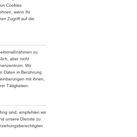
von Cookies
ehnen, wenn Ihr
en Zugriff auf die
erheitsmaßnahmen zu
lich, aber nicht
chenzentrum. Wir
en Daten in Berührung
einbarungen mit ihnen,
er Tätigkeiten.
rig sind, empfehlen wir
 und unsere Dienste zu
Erziehungsberechtigten