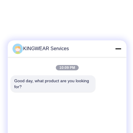
KINGWEAR Services
Schnelle Kontaktaufnahme
10:09 PM
Tel.
Good day, what product are you looking 
for?
86-0755-2357-6886
E-Mail-Adresse
services@king-world.cn
Adresse
41. Stock, Gebäude A, Longhua Digital
Innovation Center, Mintang Road 328,