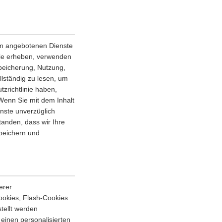
orm angebotenen Dienste
nie erheben, verwenden
Speicherung, Nutzung,
llständig zu lesen, um
zrichtlinie haben,
 Wenn Sie mit dem Inhalt
enste unverzüglich
tanden, dass wir Ihre
speichern und
erer
ookies, Flash-Cookies
tellt werden
einen personalisierten