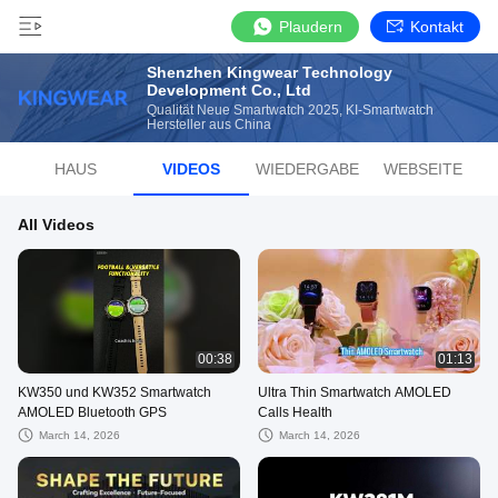
Plaudern
Kontakt
Shenzhen Kingwear Technology
Development Co., Ltd
Qualität Neue Smartwatch 2025, KI-Smartwatch
Hersteller aus China
HAUS
VIDEOS
WIEDERGABE
WEBSEITE
All Videos
00:38
01:13
KW350 und KW352 Smartwatch
Ultra Thin Smartwatch AMOLED
AMOLED Bluetooth GPS
Calls Health
March 14, 2026
March 14, 2026