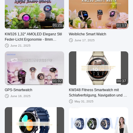
01:21
01:13
KW326 1,32" AMOLED Eleganz Stil
Weibliche Smart Watch
Feder-Licht Ergonomie - 8mm
June 17, 2025
abgerundete Kante Mode Smart
June 21, 2025
Watch
01:02
00:37
GPS-Smartwatch
KW348 Fitness Smartwatch mit
Schlafverfolgung, Navigation und KI-
June 16, 2025
basierten Funktionen 5ATM
May 31, 2025
Wasserdichte Einstufung und
Medienspeicherung