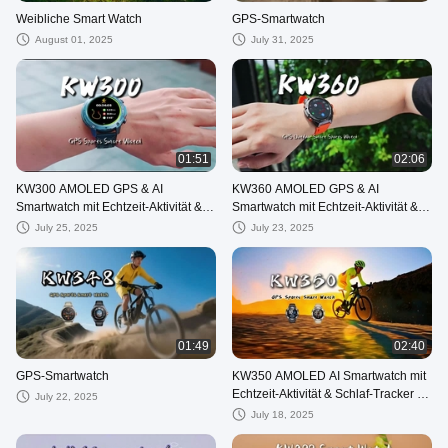
Weibliche Smart Watch
GPS-Smartwatch
August 01, 2025
July 31, 2025
01:51
02:06
KW300 AMOLED GPS & AI
KW360 AMOLED GPS & AI
Smartwatch mit Echtzeit-Aktivität &
Smartwatch mit Echtzeit-Aktivität &
Schlaf-Tracker AI F&A 5ATM
Schlaf-Tracker AI Q & A 5ATM
July 25, 2025
July 23, 2025
Wasserdicht
Wasserdicht
01:49
02:40
GPS-Smartwatch
KW350 AMOLED AI Smartwatch mit
Echtzeit-Aktivität & Schlaf-Tracker AI
July 22, 2025
Q&A 5ATM Wasserdicht
July 18, 2025