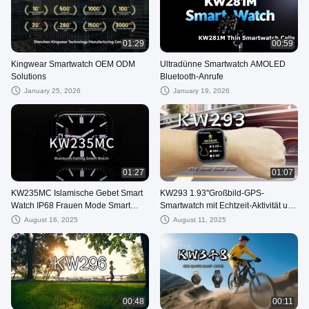
01:29
00:59
Kingwear Smartwatch OEM ODM
Ultradünne Smartwatch AMOLED
Solutions
Bluetooth-Anrufe
January 25, 2026
January 19, 2026
01:27
01:07
KW235MC Islamische Gebet Smart
KW293 1.93''Großbild-GPS-
Watch IP68 Frauen Mode Smart
Smartwatch mit Echtzeit-Aktivität und
Watch Bluetooth Anruf
Schlaf-Tracker IP68 wasserdicht
August 16, 2025
August 11, 2025
00:48
00:11