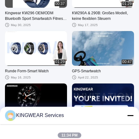
00:37
01:29
Kingwear KW296 OEM/ODM
KW290A & 290B: Großes Modell,
Bluetooth Sport Smartwatch Fitness-
keine flexiblen Steuern
Tracker Amoled Smart Armbanduhr
May 30, 2025
May 17, 2025
1ATM Wasserdicht
01:29
00:47
Runde Form-Smart Watch
GPS-Smartwatch
May 16, 2025
April 22, 2025
00:38
00:31
KINGWEAR Services
KW298 Samsung Style 1.43" Neue
KINGWEAR auf der CES
Smartwatch 2025 Super Retina Licht
January 14, 2025
Übung Smart Watch
11:34 PM
April 11, 2025