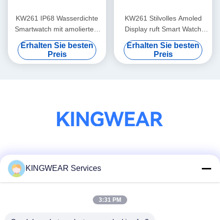
KW261 IP68 Wasserdichte
KW261 Stilvolles Amoled
Smartwatch mit amoliertem
Display ruft Smart Watch
Display und Anrufen
1.78 Zoll Amoled
Erhalten Sie besten
Erhalten Sie besten
Smartwatch
Preis
Preis
Soziale Medien
KINGWEAR Services
3:31 PM
Schnelle Kontaktaufnahme