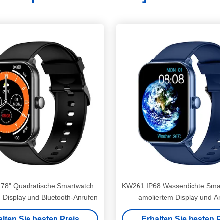
78" Quadratische Smartwatch
KW261 IP68 Wasserdichte Smar
 Display und Bluetooth-Anrufen
amoliertem Display und A
alten Sie besten Preis
Erhalten Sie besten P