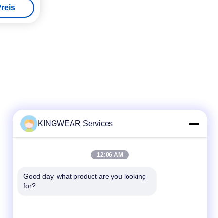
reis
KINGWEAR Services
Schnelle Kontaktaufnahme
12:06 AM
Tel.
Good day, what product are you looking 
for?
86-0755-2357-6886
E-Mail-Adresse
services@king-world.cn