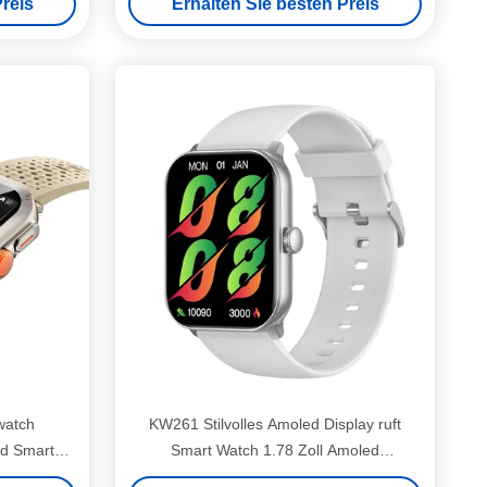
reis
Erhalten Sie besten Preis
watch
KW261 Stilvolles Amoled Display ruft
ed Smart
Smart Watch 1.78 Zoll Amoled
ruf
Smartwatch