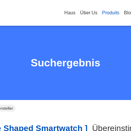
Haus
Über Us
Produits
Bl
Suchergebnis
steller
 Shaped Smartwatch ]
Übereins