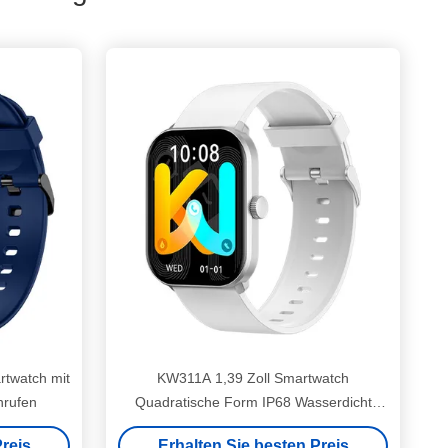
twatch mit
KW311A 1,39 Zoll Smartwatch
nrufen
Quadratische Form IP68 Wasserdicht
Smart Watch Bluetooth Anrufen
reis
Erhalten Sie besten Preis