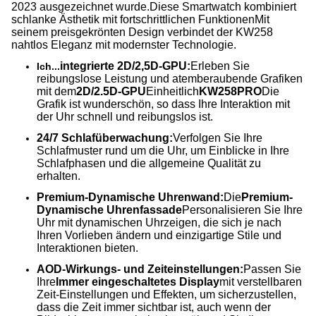
2023 ausgezeichnet wurde.Diese Smartwatch kombiniert
schlanke Ästhetik mit fortschrittlichen FunktionenMit
seinem preisgekrönten Design verbindet der KW258
nahtlos Eleganz mit modernster Technologie.
integrierte 2D/2,5D-GPU:
Erleben Sie
Ich...
reibungslose Leistung und atemberaubende Grafiken
mit dem
2D/2.5D-GPU
Einheitlich
KW258PRO
Die
Grafik ist wunderschön, so dass Ihre Interaktion mit
der Uhr schnell und reibungslos ist.
24/7 Schlafüberwachung:
Verfolgen Sie Ihre
Schlafmuster rund um die Uhr, um Einblicke in Ihre
Schlafphasen und die allgemeine Qualität zu
erhalten.
Premium-Dynamische Uhrenwand:
Die
Premium-
Dynamische Uhrenfassade
Personalisieren Sie Ihre
Uhr mit dynamischen Uhrzeigen, die sich je nach
Ihren Vorlieben ändern und einzigartige Stile und
Interaktionen bieten.
AOD-Wirkungs- und Zeiteinstellungen:
Passen Sie
Ihre
Immer eingeschaltetes Display
mit verstellbaren
Zeit-Einstellungen und Effekten, um sicherzustellen,
dass die Zeit immer sichtbar ist, auch wenn der