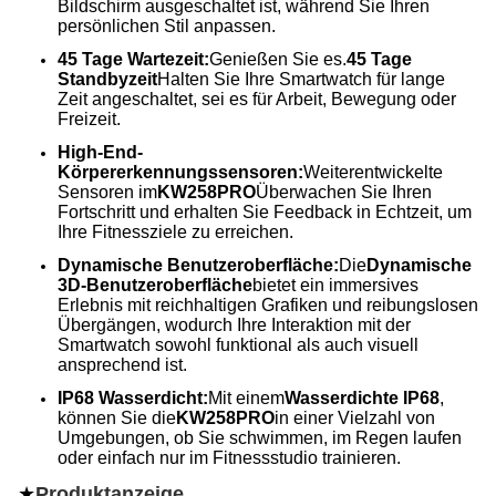
Bildschirm ausgeschaltet ist, während Sie Ihren
persönlichen Stil anpassen.
45 Tage Wartezeit:
Genießen Sie es.
45 Tage
Standbyzeit
Halten Sie Ihre Smartwatch für lange
Zeit angeschaltet, sei es für Arbeit, Bewegung oder
Freizeit.
High-End-
Körpererkennungssensoren:
Weiterentwickelte
Sensoren im
KW258PRO
Überwachen Sie Ihren
Fortschritt und erhalten Sie Feedback in Echtzeit, um
Ihre Fitnessziele zu erreichen.
Dynamische Benutzeroberfläche:
Die
Dynamische
3D-Benutzeroberfläche
bietet ein immersives
Erlebnis mit reichhaltigen Grafiken und reibungslosen
Übergängen, wodurch Ihre Interaktion mit der
Smartwatch sowohl funktional als auch visuell
ansprechend ist.
IP68 Wasserdicht:
Mit einem
Wasserdichte IP68
,
können Sie die
KW258PRO
in einer Vielzahl von
Umgebungen, ob Sie schwimmen, im Regen laufen
oder einfach nur im Fitnessstudio trainieren.
★
Produktanzeige